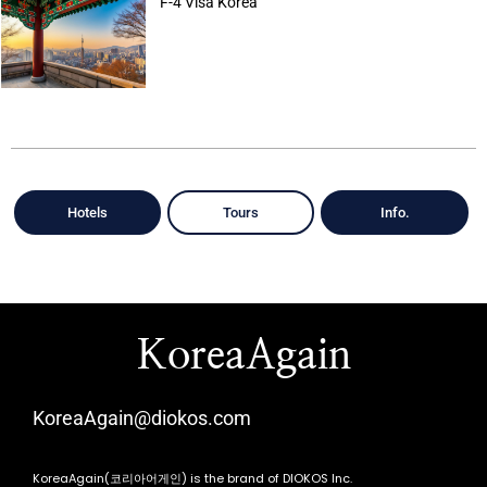
F-4 Visa Korea
Hotels
Tours
Info.
KoreaAgain
KoreaAgain@diokos.com
KoreaAgain(코리아어게인) is the brand of DIOKOS Inc.