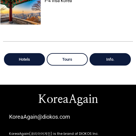
F-4 Visa Korea
Hotels
Tours
Info.
KoreaAgain
KoreaAgain@diokos.com
KoreaAgain(코리아어게인) is the brand of DIOKOS Inc.