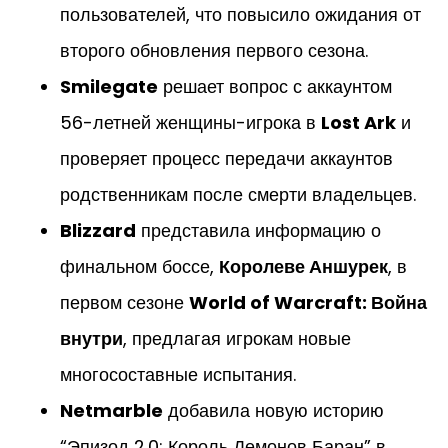
пользователей, что повысило ожидания от
второго обновления первого сезона.
Smilegate
решает вопрос с аккаунтом
56-летней женщины-игрока в
Lost Ark
и
проверяет процесс передачи аккаунтов
родственникам после смерти владельцев.
Blizzard
представила информацию о
финальном боссе,
Королеве Аншурек
, в
первом сезоне
World of Warcraft: Война
внутри
, предлагая игрокам новые
многосоставные испытания.
Netmarble
добавила новую историю
“Эпизод 2.0: Король Демонов Баран” в