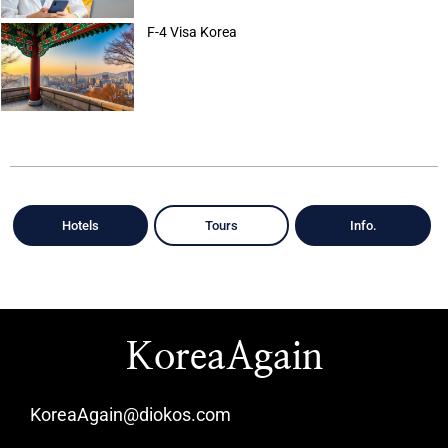
F-4 Visa Korea
Hotels
Tours
Info.
KoreaAgain
KoreaAgain@diokos.com