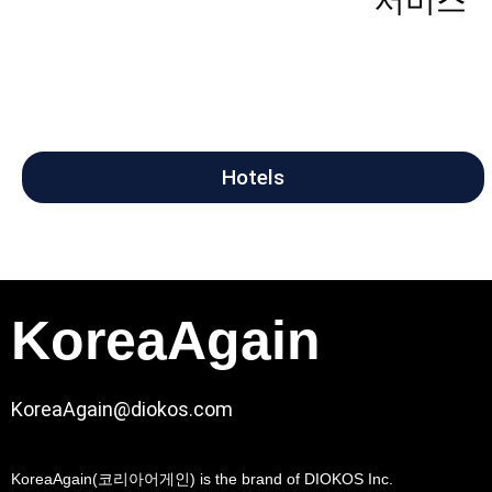
서비스
Hotels
KoreaAgain
KoreaAgain@diokos.com
KoreaAgain(코리아어게인) is the brand of DIOKOS Inc.