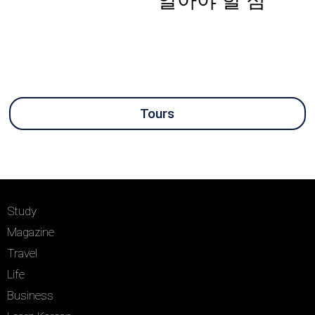
알아야 할 점
Tours
Study
Magazine
Travel
Life
Business