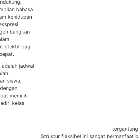
endukung.
mpilan bahasa
lam kehidupan
ekspresi
engembangkan
alam
t efektif bagi
cepat.
a adalah jadwal
olah
an siswa,
 dengan
apat memilih
adiri kelas
tergantung pada jadwal
Struktur fleksibel ini sangat bermanfaat 