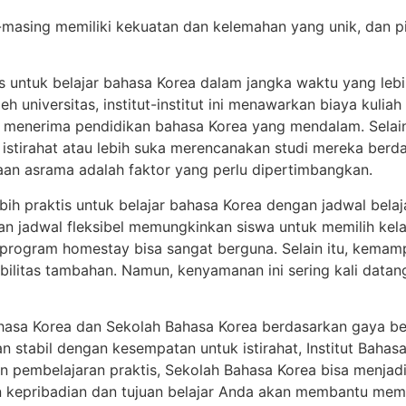
masing memiliki kekuatan dan kelemahan yang unik, dan pi
untuk belajar bahasa Korea dalam jangka waktu yang lebih
eh universitas, institut-institut ini menawarkan biaya kulia
enerima pendidikan bahasa Korea yang mendalam. Selain i
stirahat atau lebih suka merencanakan studi mereka berd
aan asrama adalah faktor yang perlu dipertimbangkan.
ebih praktis untuk belajar bahasa Korea dengan jadwal belaj
an jadwal fleksibel memungkinkan siswa untuk memilih kel
dan program homestay bisa sangat berguna. Selain itu, kem
bilitas tambahan. Namun, kenyamanan ini sering kali datang
Bahasa Korea dan Sekolah Bahasa Korea berdasarkan gaya be
an stabil dengan kesempatan untuk istirahat, Institut Bah
an pembelajaran praktis, Sekolah Bahasa Korea bisa menjadi
an kepribadian dan tujuan belajar Anda akan membantu mema