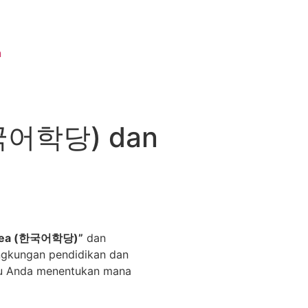
n
(한국어학당) dan
Korea (한국어학당)”
dan
lingkungan pendidikan dan
ntu Anda menentukan mana