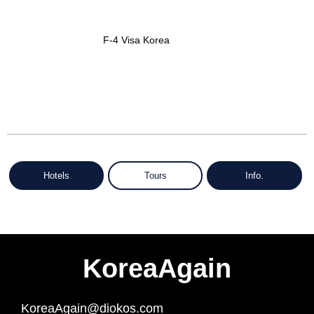
F-4 Visa Korea
Hotels
Tours
Info.
KoreaAgain
KoreaAgain@diokos.com