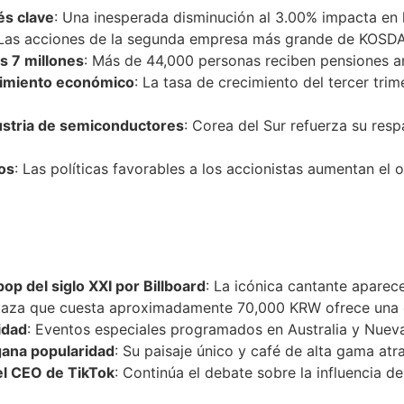
és clave
: Una inesperada disminución al 3.00% impacta en 
 Las acciones de la segunda empresa más grande de KOSDAQ 
s 7 millones
: Más de 44,000 personas reciben pensiones a
cimiento económico
: La tasa de crecimiento del tercer tri
ustria de semiconductores
: Corea del Sur refuerza su res
os
: Las políticas favorables a los accionistas aumentan el 
op del siglo XXI por Billboard
: La icónica cantante aparece
taza que cuesta aproximadamente 70,000 KRW ofrece una e
idad
: Eventos especiales programados en Australia y Nuev
 gana popularidad
: Su paisaje único y café de alta gama atr
el CEO de TikTok
: Continúa el debate sobre la influencia d