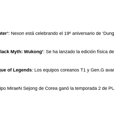
ter’
: Nexon está celebrando el 19º aniversario de ‘Dung
‘Black Myth: Wukong’
: Se ha lanzado la edición física 
gue of Legends
: Los equipos coreanos T1 y Gen.G avan
uipo MiraeN Sejong de Corea ganó la temporada 2 de PU