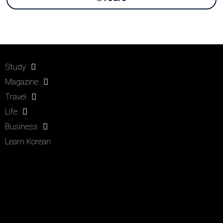
Study
Magazine
Travel
Life
Business
Learn Korean