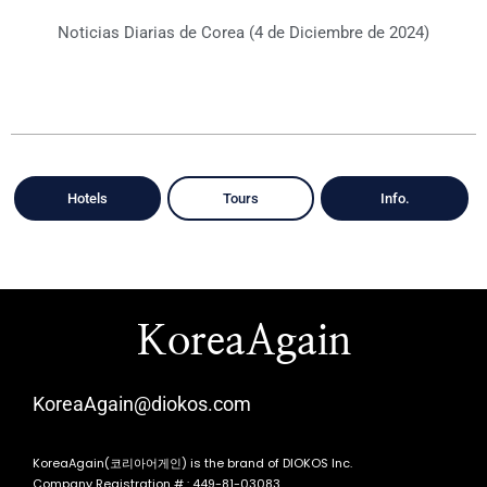
Noticias Diarias de Corea (4 de Diciembre de 2024)
Hotels
Tours
Info.
KoreaAgain
KoreaAgain@diokos.com
KoreaAgain(코리아어게인) is the brand of DIOKOS Inc.
Company Registration # : 449-81-03083