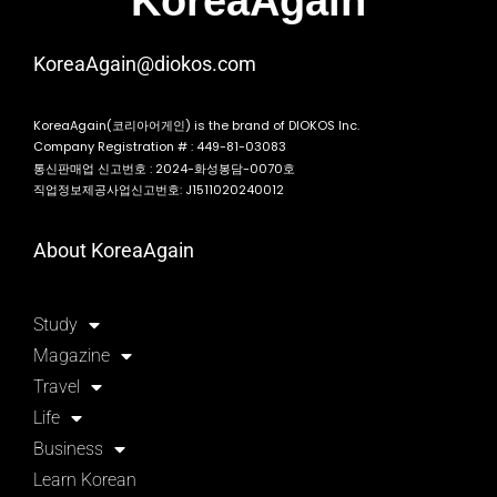
KoreaAgain
KoreaAgain@diokos.com
KoreaAgain(코리아어게인) is the brand of DIOKOS Inc.
Company Registration # : 449-81-03083
통신판매업 신고번호 : 2024-화성봉담-0070호
직업정보제공사업신고번호: J1511020240012
About KoreaAgain
Study
Magazine
Travel
Life
Business
Learn Korean