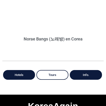
Norae Bangs (노래방) en Corea
Hotels
Tours
Info.