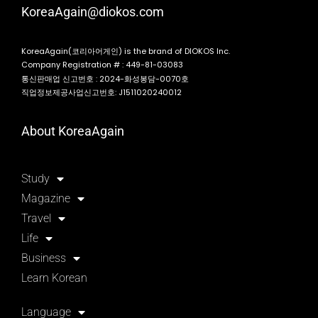
KoreaAgain@diokos.com
KoreaAgain(코리아어게인) is the brand of DIOKOS Inc.
Company Registration # : 449-81-03083
통신판매업 신고번호 : 2024-화성봉담-0070호
직업정보제공사업신고번호: J1511020240012
About KoreaAgain
Study
Magazine
Travel
Life
Business
Learn Korean
Language