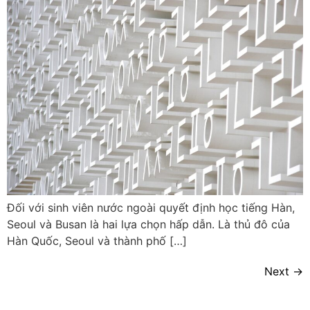
Đối với sinh viên nước ngoài quyết định học tiếng Hàn,
Seoul và Busan là hai lựa chọn hấp dẫn. Là thủ đô của
Hàn Quốc, Seoul và thành phố […]
Next
→