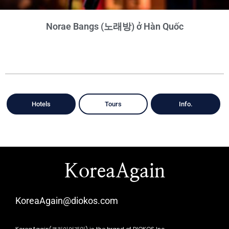
Norae Bangs (노래방) ở Hàn Quốc
Hotels
Tours
Info.
KoreaAgain
KoreaAgain@diokos.com
KoreaAgain(코리아어게인) is the brand of DIOKOS Inc.