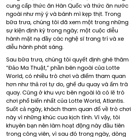
cung cấp thức ăn Hàn Quốc và thức ăn nước
ngoài như mỳ ý và bánh mì kẹp thịt. Trong
bữa trưa, chúng tôi đã xem một trong những
sự kiện định kỳ trong ngày; một cuộc diễu
hành mặt nạ đầy các nghệ sĩ trang trí và xe
diễu hành phát sáng.
Sau bữa trưa, chúng tôi quyết định ghé thăm
“Đảo Ma Thuật,” phần bên ngoài của Lotte
World, có nhiều trò chơi và điểm tham quan
hơn như thả rơi tự do, ghế đu quay và ấm trà
quay. Cũng ở khu vực bên ngoài là có lẽ trò
chơi phổ biến nhất của Lotte World, Atlantis.
Suốt cả ngày, khách tham quan đổ về trò chơi
này vì những khúc cua kịch tính. Vì vậy, tôi
khuyên bạn nên làm hoạt động này đầu tiên
trong công viên, vì sau đó trong ngày, dòng