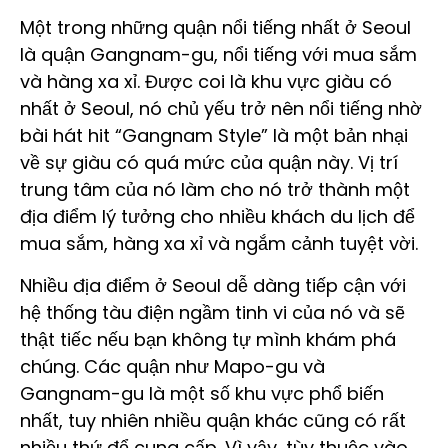
Một trong những quận nổi tiếng nhất ở Seoul
là quận Gangnam-gu, nổi tiếng với mua sắm
và hàng xa xỉ. Được coi là khu vực giàu có
nhất ở Seoul, nó chủ yếu trở nên nổi tiếng nhờ
bài hát hit “Gangnam Style” là một bản nhại
về sự giàu có quá mức của quận này. Vị trí
trung tâm của nó làm cho nó trở thành một
địa điểm lý tưởng cho nhiều khách du lịch để
mua sắm, hàng xa xỉ và ngắm cảnh tuyệt vời.
Nhiều địa điểm ở Seoul dễ dàng tiếp cận với
hệ thống tàu điện ngầm tinh vi của nó và sẽ
thật tiếc nếu bạn không tự mình khám phá
chúng. Các quận như Mapo-gu và
Gangnam-gu là một số khu vực phổ biến
nhất, tuy nhiên nhiều quận khác cũng có rất
nhiều thứ để cung cấp. Vì vậy, tùy thuộc vào