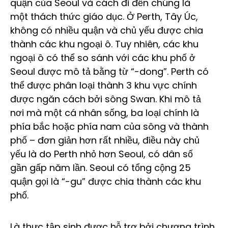
quận của Seoul và cách đi đến chúng là
một thách thức giáo dục. Ở Perth, Tây Úc,
không có nhiều quận và chủ yếu được chia
thành các khu ngoại ô. Tuy nhiên, các khu
ngoại ô có thể so sánh với các khu phố ở
Seoul được mô tả bằng từ “-dong”. Perth có
thể được phân loại thành 3 khu vực chính
được ngăn cách bởi sông Swan. Khi mô tả
nơi mà một cá nhân sống, ba loại chính là
phía bắc hoặc phía nam của sông và thành
phố – đơn giản hơn rất nhiều, điều này chủ
yếu là do Perth nhỏ hơn Seoul, có dân số
gần gấp năm lần. Seoul có tổng cộng 25
quận gọi là “-gu” được chia thành các khu
phố.
Là thực tập sinh được hỗ trợ bởi chương trình