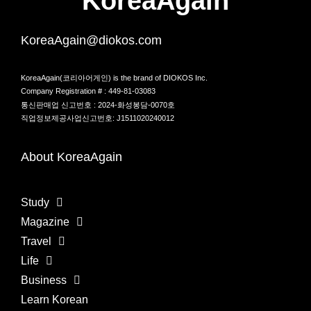
KoreaAgain
KoreaAgain@diokos.com
KoreaAgain(코리아어게인) is the brand of DIOKOS Inc.
Company Registration # : 449-81-03083
통신판매업 신고번호 : 2024-화성봉담-0070호
직업정보제공사업신고번호: J1511020240012
About KoreaAgain
Study
Magazine
Travel
Life
Business
Learn Korean