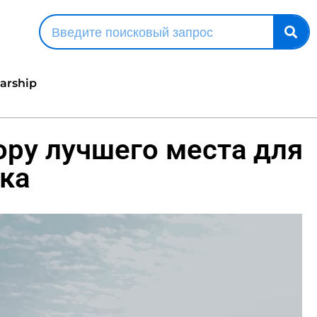
larship
ору лучшего места для
ка