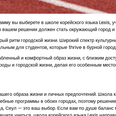
грамму вы выберете в школе корейского языка Lexis,
 вашем решении должен стать окружающий город и 
рый ритм городской жизни. Широкий спектр культурн
ьным для студентов, которые thrive в бурной город
абленный и комфортный образ жизни, с близким дост
роды и городской жизни, делая его особенным мест
шего образа жизни и личных предпочтений. Школа к
бные программы в обоих городах, поэтому решение с
да, Сеул — это ваш выбор. Если вам по душе баланс
ешите учиться, школа корейского языка Lexis направ