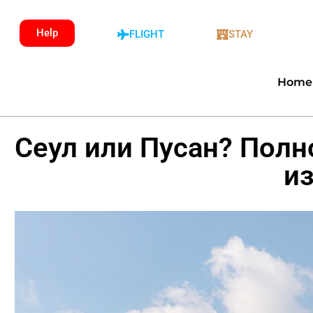
Help
FLIGHT
STAY
Home
Сеул или Пусан? Полн
и