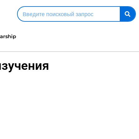
larship
изучения