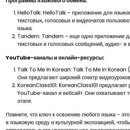
Программы языкового обмена:
HelloTalk: HelloTalk – приложение для язык
текстовых, голосовых и видеочатов пользова
языка.
Tandem: Tandem – еще одно приложение для 
текстовых и голосовых сообщений, аудио- и 
YouTube-каналы и онлайн-ресурсы:
Talk To Me In Korean: Talk To Me In Korean
Они предлагают широкий спектр видеоуроков
KoreanClass101: KoreanClass101 предлагает 
YouTube-канал и вебсайт. Они охватывают т
этапе.
Помните, что ключ к освоению любого языка – это
в языковую среду и культурной экспозицией, чтоб