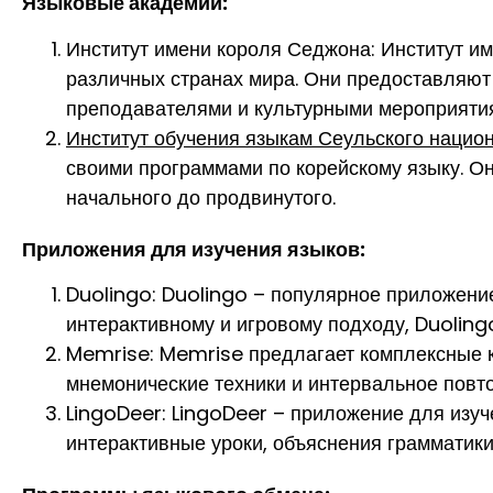
Языковые академии:
Институт имени короля Седжона: Институт и
различных странах мира. Они предоставляю
преподавателями и культурными мероприяти
Институт обучения языкам Сеульского национ
своими программами по корейскому языку. О
начального до продвинутого.
Приложения для изучения языков:
Duolingo: Duolingo – популярное приложение
интерактивному и игровому подходу, Duoling
Memrise: Memrise предлагает комплексные к
мнемонические техники и интервальное повт
LingoDeer: LingoDeer – приложение для изуч
интерактивные уроки, объяснения грамматики