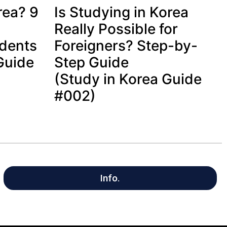
rea? 9
Is Studying in Korea
Really Possible for
udents
Foreigners? Step-by-
Guide
Step Guide
(Study in Korea Guide
#002)
Info.