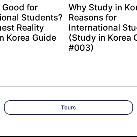
a Good for
Why Study in Ko
tional Students?
Reasons for
est Reality
International St
in Korea Guide
(Study in Korea 
#003)
Tours