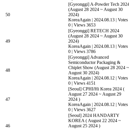
[Gyeonggi] A-Powder Tech 202
(August 28 2024 ~ August 30
50
2024)
KoreaAgain
|
2024.08.13
|
Votes
0
|
Views 3653
[Gyeonggi] RETECH 2024
(August 28 2024 ~ August 30
49
2024)
KoreaAgain
|
2024.08.13
|
Votes
0
|
Views 3786
[Gyeonggi] Advanced
Semiconductor Packaging &
Chiplet Show (August 28 2024 ~
48
August 30 2024)
KoreaAgain
|
2024.08.12
|
Votes
0
|
Views 4151
[Seoul] CPHI/Hi Korea 2024 (
August 27 2024 ~ August 29
47
2024 )
KoreaAgain
|
2024.08.12
|
Votes
0
|
Views 3627
[Seoul] 2024 HANDARTY
KOREA ( August 22 2024 ~
46
August 25 2024 )