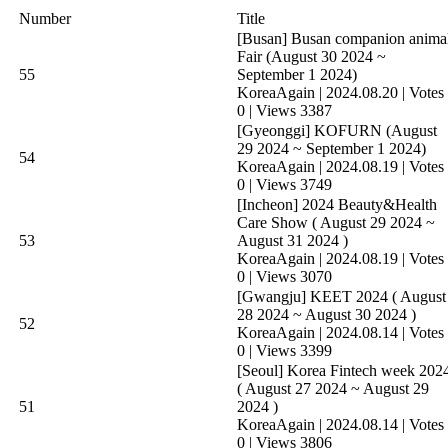
Number
Title
[Busan] Busan companion anima
Fair (August 30 2024 ~
55
September 1 2024)
KoreaAgain
|
2024.08.20
|
Votes
0
|
Views 3387
[Gyeonggi] KOFURN (August
29 2024 ~ September 1 2024)
54
KoreaAgain
|
2024.08.19
|
Votes
0
|
Views 3749
[Incheon] 2024 Beauty&Health
Care Show ( August 29 2024 ~
53
August 31 2024 )
KoreaAgain
|
2024.08.19
|
Votes
0
|
Views 3070
[Gwangju] KEET 2024 ( August
28 2024 ~ August 30 2024 )
52
KoreaAgain
|
2024.08.14
|
Votes
0
|
Views 3399
[Seoul] Korea Fintech week 202
( August 27 2024 ~ August 29
51
2024 )
KoreaAgain
|
2024.08.14
|
Votes
0
|
Views 3806