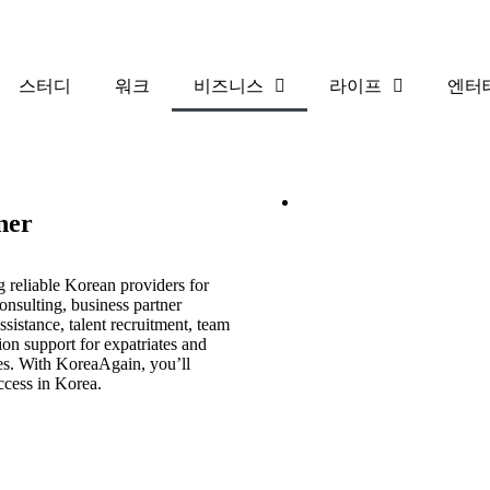
스터디
워크
비즈니스
라이프
엔터
ner
g reliable Korean providers for
onsulting, business partner
ssistance, talent recruitment, team
ion support for expatriates and
ies. With KoreaAgain, you’ll
ccess in Korea.