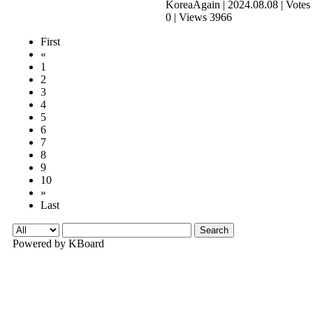
KoreaAgain
|
2024.08.08
|
Votes
0
|
Views 3966
First
«
1
2
3
4
5
6
7
8
9
10
»
Last
Search
Powered by KBoard