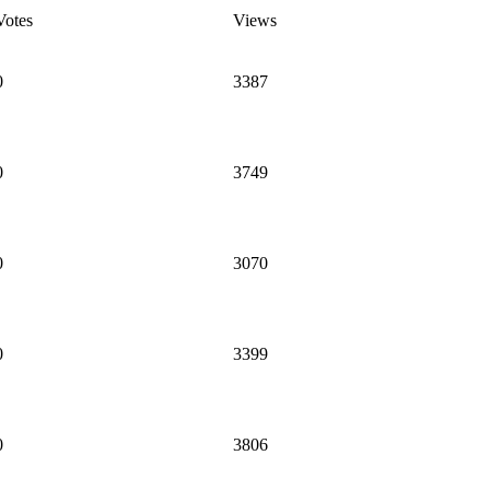
Votes
Views
0
3387
0
3749
0
3070
0
3399
0
3806