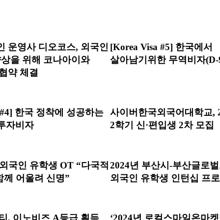
 운영사 디오코스, 외국인
[Korea Visa #5] 한국에서
향상을 위해 코나아이와
살아남기위한 무역비자(D-9
협약 체결
isa #4] 한국 정착에 성공하는
사이버한국외국어대학교, 2
 투자비자
2학기 신·편입생 2차 모집
 외국인 유학생 OT “다국적
2024년 부산시-부산글로
함께 어울려 신명”
외국인 유학생 인턴십 프
티, 이노비즈 A등급 획득
‘2024년 로컬스마일온마켓’ 