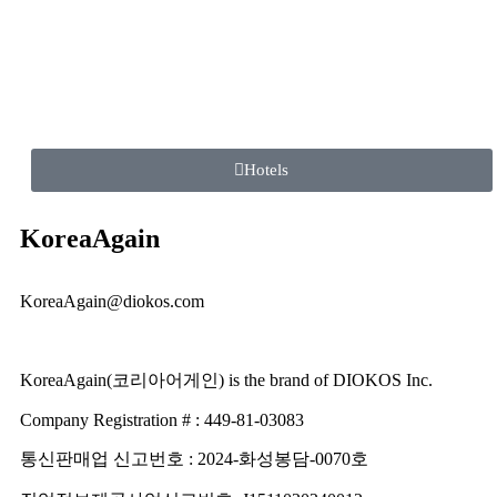
Hotels
KoreaAgain
KoreaAgain@diokos.com
KoreaAgain(코리아어게인) is the brand of DIOKOS Inc.
Company Registration # : 449-81-03083
통신판매업 신고번호 : 2024-화성봉담-0070호