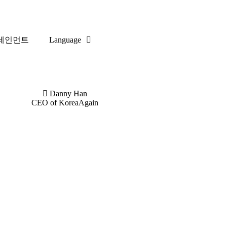
테인먼트
Language
Danny Han
CEO of KoreaAgain