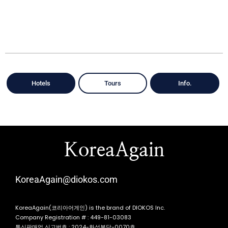
Hotels
Tours
Info.
KoreaAgain
KoreaAgain@diokos.com
KoreaAgain(코리아어게인) is the brand of DIOKOS Inc.
Company Registration # : 449-81-03083
통신판매업 신고번호 : 2024-화성봉담-0070호