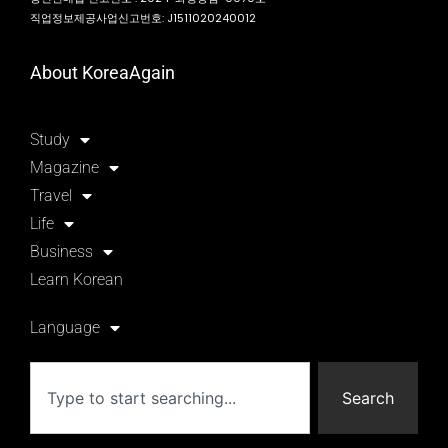
직업정보제공사업신고번호: J1511020240012
About KoreaAgain
Study
Magazine
Travel
Life
Business
Learn Korean
Language
Search