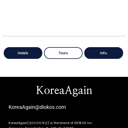
Hotels
Tours
Info.
KoreaAgain
KoreaAgain@diokos.com
KoreaAgain(코리아어게인) is the brand of DIOKOS Inc.