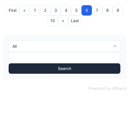
First
«
1
2
3
4
5
6
7
8
9
10
»
Last
Search
Powered by KBoard