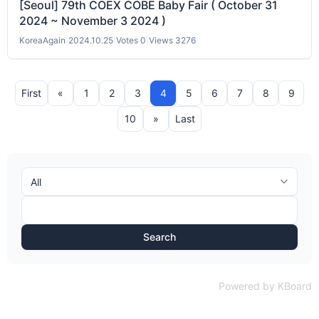
[Seoul] 79th COEX COBE Baby Fair ( October 31
2024 ~ November 3 2024 )
KoreaAgain
|
2024.10.25
|
Votes 0
|
Views 3276
First
«
1
2
3
4
5
6
7
8
9
10
»
Last
Search
Powered by KBoard