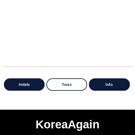
Hotels
Tours
Info.
KoreaAgain