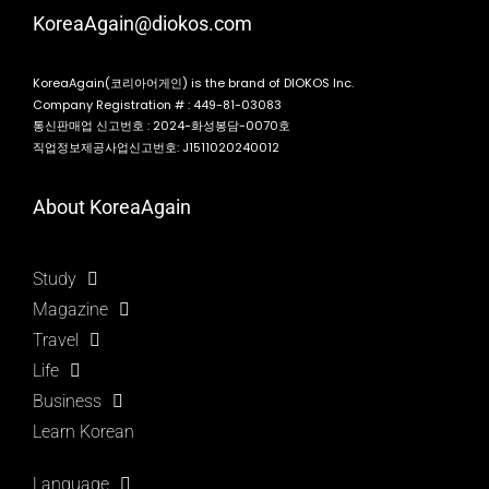
KoreaAgain@diokos.com
KoreaAgain(코리아어게인) is the brand of DIOKOS Inc.
Company Registration # : 449-81-03083
통신판매업 신고번호 : 2024-화성봉담-0070호
직업정보제공사업신고번호: J1511020240012
About KoreaAgain
Study
Magazine
Travel
Life
Business
Learn Korean
Language