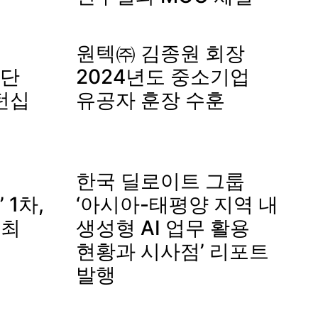
원텍㈜ 김종원 회장
단
2024년도 중소기업
턴십
유공자 훈장 수훈
한국 딜로이트 그룹
1차,
‘아시아-태평양 지역 내
개최
생성형 AI 업무 활용
현황과 시사점’ 리포트
발행