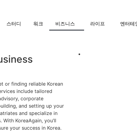
스터디
워크
비즈니스
라이프
엔터테
usiness
t or finding reliable Korean
rvices include tailored
advisory, corporate
building, and setting up your
triates and specialize in
. With KoreaAgain, you’ll
sure your success in Korea.