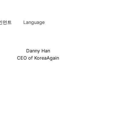
인먼트
Language
Danny Han
CEO of KoreaAgain