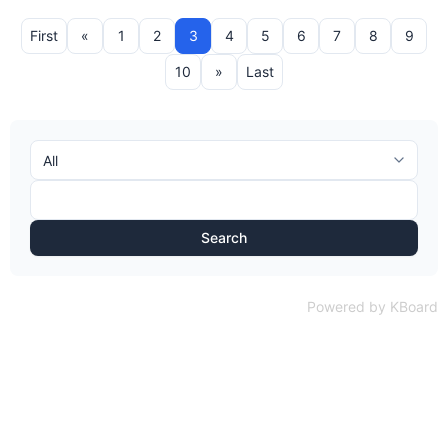
First
«
1
2
3
4
5
6
7
8
9
10
»
Last
Search
Powered by KBoard