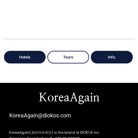
Hotels
Tours
Info.
KoreaAgain
KoreaAgain@diokos.com
KoreaAgain(코리아어게인) is the brand of DIOKOS Inc.