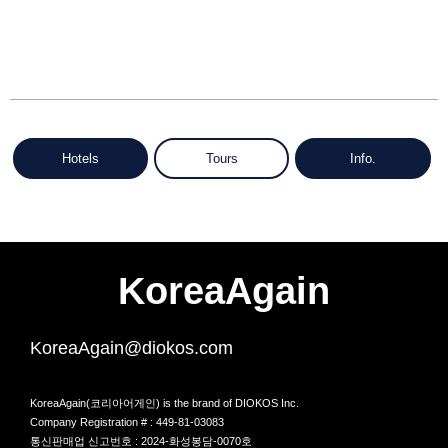
Hotels
Tours
Info.
KoreaAgain
KoreaAgain@diokos.com
KoreaAgain(코리아어게인) is the brand of DIOKOS Inc.
Company Registration # : 449-81-03083
통신판매업 신고번호 : 2024-화성봉담-0070호