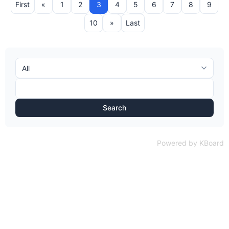
First
«
1
2
3
4
5
6
7
8
9
10
»
Last
Search
Powered by KBoard