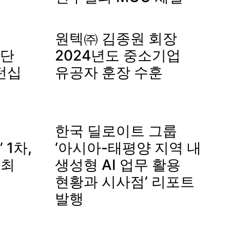
원텍㈜ 김종원 회장
단
2024년도 중소기업
턴십
유공자 훈장 수훈
한국 딜로이트 그룹
1차,
‘아시아-태평양 지역 내
개최
생성형 AI 업무 활용
현황과 시사점’ 리포트
발행