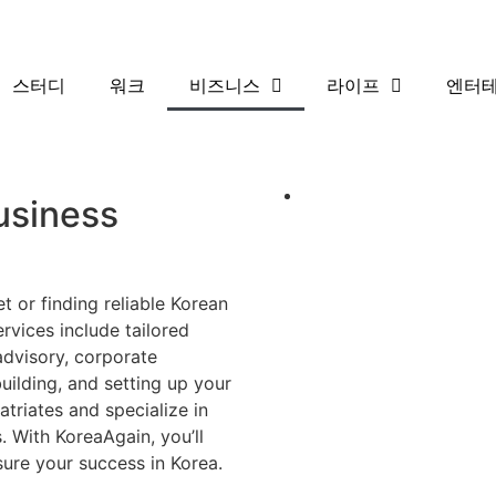
스터디
워크
비즈니스
라이프
엔터
usiness
t or finding reliable Korean
rvices include tailored
advisory, corporate
building, and setting up your
triates and specialize in
. With KoreaAgain, you’ll
sure your success in Korea.