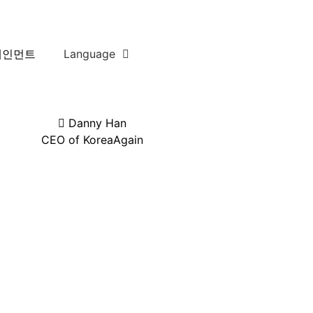
테인먼트
Language
Danny Han
CEO of KoreaAgain