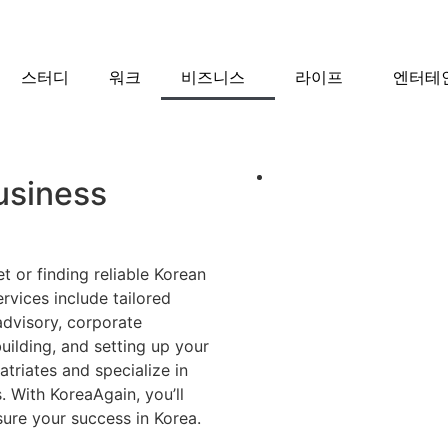
스터디
워크
비즈니스
라이프
엔터테
usiness
t or finding reliable Korean
rvices include tailored
advisory, corporate
building, and setting up your
triates and specialize in
. With KoreaAgain, you’ll
sure your success in Korea.