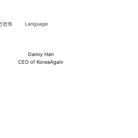
인먼트
Language
Danny Han
CEO of KoreaAgain