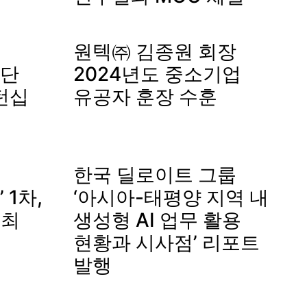
원텍㈜ 김종원 회장
단
2024년도 중소기업
턴십
유공자 훈장 수훈
한국 딜로이트 그룹
1차,
‘아시아-태평양 지역 내
개최
생성형 AI 업무 활용
현황과 시사점’ 리포트
발행