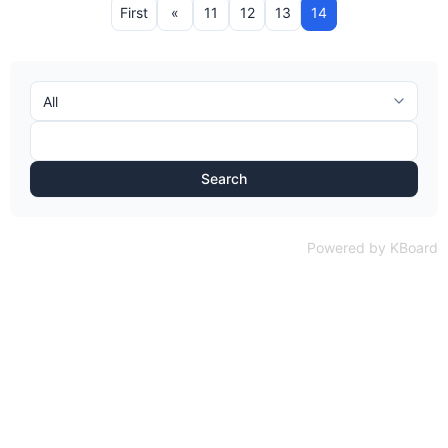
First
«
11
12
13
14
Search
Powered by KBoard