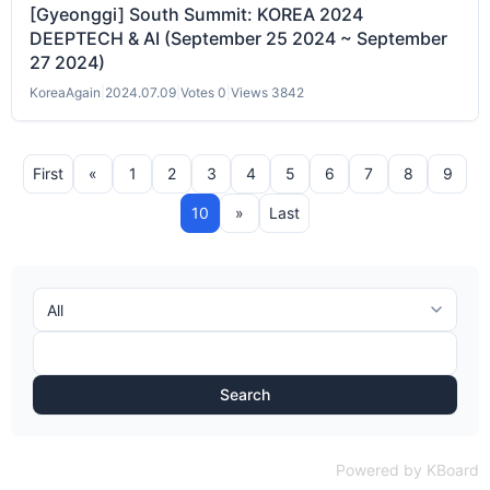
[Gyeonggi] South Summit: KOREA 2024
DEEPTECH & AI (September 25 2024 ~ September
27 2024)
KoreaAgain
|
2024.07.09
|
Votes 0
|
Views 3842
First
«
1
2
3
4
5
6
7
8
9
10
»
Last
Search
Powered by KBoard