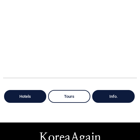
Hotels
Tours
Info.
KoreaAgain