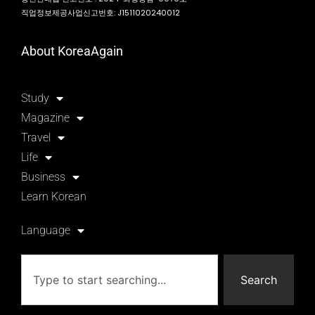
직업정보제공사업신고번호: J1511020240012
About KoreaAgain
Study
Magazine
Travel
Life
Business
Learn Korean
Language
Search