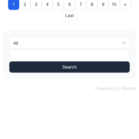
1
2
3
4
5
6
7
8
9
10
»
Last
Search
Powered by KBoard