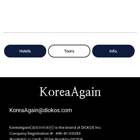
Hotels
Tours
Info.
KoreaAgain
KoreaAgain@diokos.com
KoreaAgain(코리아어게인) is the brand of DIOKOS Inc.
Company Registration # : 449-81-03083
통신판매업 신고번호 : 2024-화성봉담-0070호