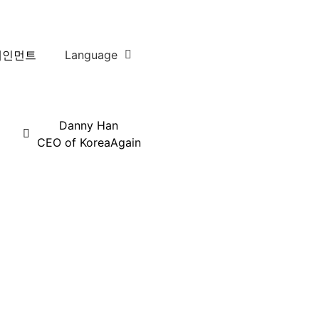
테인먼트
Language
Danny Han
CEO of KoreaAgain