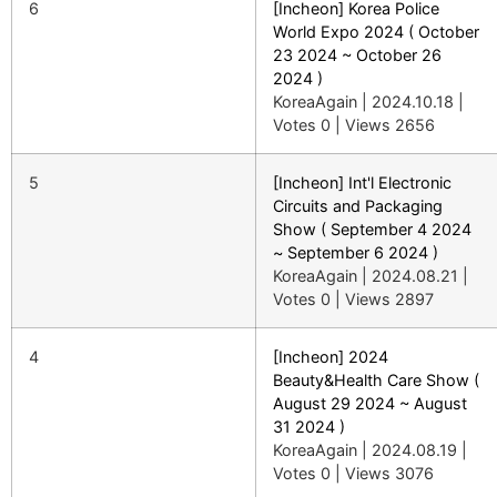
6
[Incheon] Korea Police
World Expo 2024 ( October
23 2024 ~ October 26
2024 )
KoreaAgain
|
2024.10.18
|
Votes 0
|
Views 2656
5
[Incheon] Int'l Electronic
Circuits and Packaging
Show ( September 4 2024
~ September 6 2024 )
KoreaAgain
|
2024.08.21
|
Votes 0
|
Views 2897
4
[Incheon] 2024
Beauty&Health Care Show (
August 29 2024 ~ August
31 2024 )
KoreaAgain
|
2024.08.19
|
Votes 0
|
Views 3076