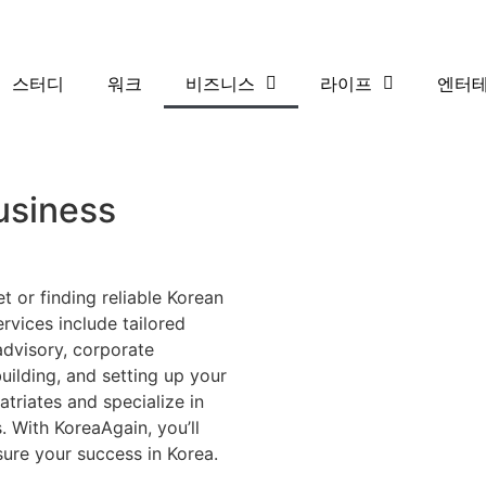
스터디
워크
비즈니스
라이프
엔터
usiness
t or finding reliable Korean
rvices include tailored
advisory, corporate
building, and setting up your
triates and specialize in
. With KoreaAgain, you’ll
sure your success in Korea.