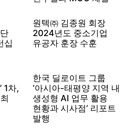
원텍㈜ 김종원 회장
단
2024년도 중소기업
턴십
유공자 훈장 수훈
한국 딜로이트 그룹
1차,
‘아시아-태평양 지역 내
개최
생성형 AI 업무 활용
현황과 시사점’ 리포트
발행