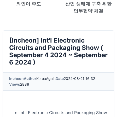
와인이 주도
산업 생태계 구축 위한
업무협약 체결
[Incheon] Int'l Electronic
Circuits and Packaging Show (
September 4 2024 ~ September
6 2024 )
Incheon
Author
KoreaAgain
Date
2024-08-21 16:32
Views
2889
Int'l Electronic Circuits and Packaging Show